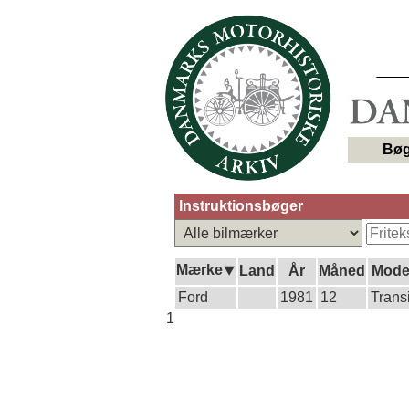
Bøg
Instruktionsbøger
Mærke⯆
Land
År
Måned
Mode
Ford
1981
12
Transi
1