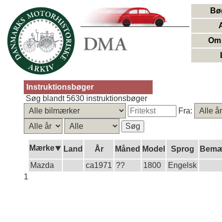
Bø
Om 
Instruktionsbøger
Søg blandt 5630 instruktionsbøger
Fra:
Mærke⯆
Land
År
Måned
Model
Sprog
Bemæ
Mazda
ca1971
??
1800
Engelsk
1