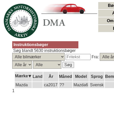
Bø
Om 
Instruktionsbøger
Søg blandt 5630 instruktionsbøger
Fra:
Mærke⯆
Land
År
Måned
Model
Sprog
Bem
Mazda
ca2017
??
Mazda6
Svensk
1