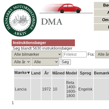
Bø
Om 
Instruktionsbøger
Søg blandt 5630 instruktionsbøger
Fra:
Mærke⯆
Land
År
Måned
Model
Sprog
Bemærk
Beta
1400-
Lancia
1972
10
Engelsk
1600-
1800
1