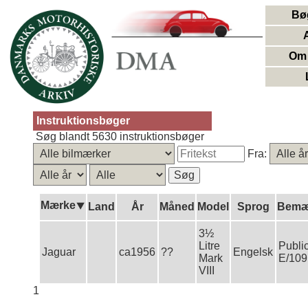
Bø
Om 
Instruktionsbøger
Søg blandt 5630 instruktionsbøger
Fra:
Mærke⯆
Land
År
Måned
Model
Sprog
Bemæ
3½
Litre
Publi
Jaguar
ca1956
??
Engelsk
Mark
E/109
VIII
1