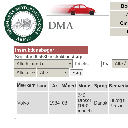
Bø
Om 
Instruktionsbøger
Søg blandt 5630 instruktionsbøger
Fra:
Mærke⯆
Land
År
Måned
Model
Sprog
Bemærkn
240
Diesel
Tillæg til
Volvo
1984
08
Dansk
(1985-
Benzin
model)
1