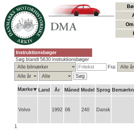
Bø
Om 
Instruktionsbøger
Søg blandt 5630 instruktionsbøger
Fra:
Mærke⯆
Land
År
Måned
Model
Sprog
Bemærkn
Volvo
1992
06
240
Dansk
1