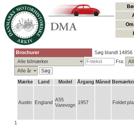
Bø
Om 
Brochurer
Søg blandt 14856 
Fra:
Mærke
Land
Model
Årgang
Måned
Bemærkn
A55
Austin
England
1957
Foldet pla
Varevogn
1