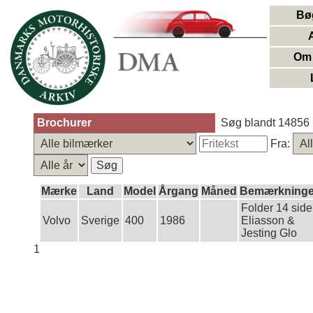
Bø
Om 
Brochurer
Søg blandt 14856 
Fra:
Mærke
Land
Model
Årgang
Måned
Bemærkninge
Folder 14 side
Volvo
Sverige
400
1986
Eliasson &
Jesting Glo
1