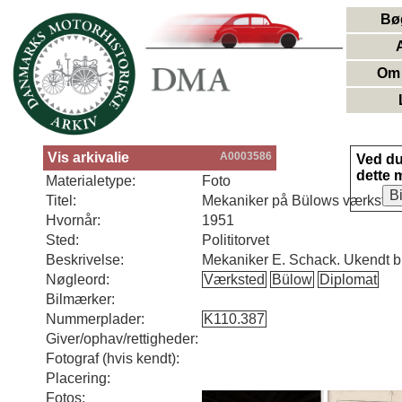
Bø
Om 
Vis arkivalie
A0003586
Ved d
dette 
Materialetype:
Foto
B
Titel:
Mekaniker på Bülows værksted
Hvornår:
1951
Sted:
Polititorvet
Beskrivelse:
Mekaniker E. Schack. Ukendt bi
Nøgleord:
Værksted
Bülow
Diplomat
Bilmærker:
Nummerplader:
K110.387
Giver/ophav/rettigheder:
Fotograf (hvis kendt):
Placering:
Fotos: