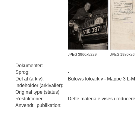
JPEG 3960x5229
JPEG 1980x26
Dokumenter:
Sprog:
-
Del af (arkiv):
Bülows fotoarkiv - Mappe 3 L-M
Indeholder (arkivalier):
Original type (status):
Restriktioner:
Dette materiale vises i reducer
Anvendt i publikation: