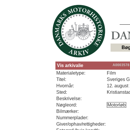
Bøg
Vis arkivalie
A0003578
Materialetype:
Film
Titel:
Sveriges G
Hvornår:
12. august
Sted:
Kristiansta
Beskrivelse:
Nøgleord:
Motorløb
Bilmærker:
Nummerplader:
Giver/ophav/rettigheder: