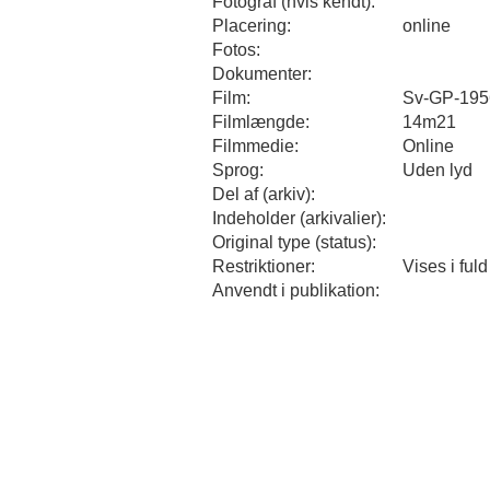
Fotograf (hvis kendt):
Placering:
online
Fotos:
Dokumenter:
Film:
Sv-GP-195
Filmlængde:
14m21
Filmmedie:
Online
Sprog:
Uden lyd
Del af (arkiv):
Indeholder (arkivalier):
Original type (status):
Restriktioner:
Vises i ful
Anvendt i publikation: