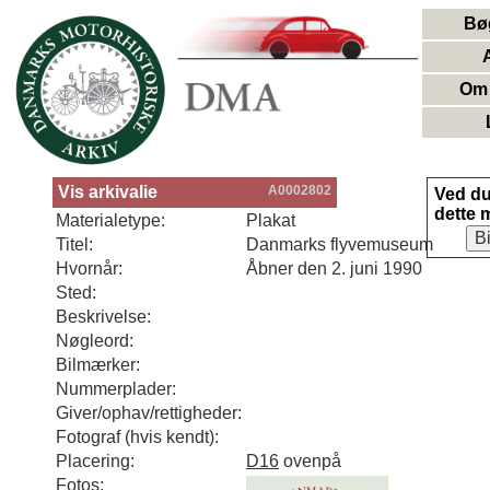
Bø
Om 
Vis arkivalie
A0002802
Ved d
dette 
Materialetype:
Plakat
B
Titel:
Danmarks flyvemuseum
Hvornår:
Åbner den 2. juni 1990
Sted:
Beskrivelse:
Nøgleord:
Bilmærker:
Nummerplader:
Giver/ophav/rettigheder:
Fotograf (hvis kendt):
Placering:
D16
ovenpå
Fotos: