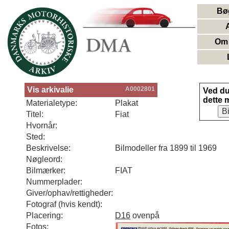
Bø
Om 
Vis arkivalie
A0002801
Ved d
dette 
Materialetype:
Plakat
B
Titel:
Fiat
Hvornår:
Sted:
Beskrivelse:
Bilmodeller fra 1899 til 1969
Nøgleord:
Bilmærker:
FIAT
Nummerplader:
Giver/ophav/rettigheder:
Fotograf (hvis kendt):
Placering:
D16
ovenpå
Fotos: