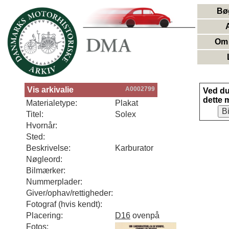
Bø
Om 
Vis arkivalie
A0002799
Ved d
dette 
Materialetype:
Plakat
B
Titel:
Solex
Hvornår:
Sted:
Beskrivelse:
Karburator
Nøgleord:
Bilmærker:
Nummerplader:
Giver/ophav/rettigheder:
Fotograf (hvis kendt):
Placering:
D16
ovenpå
Fotos: